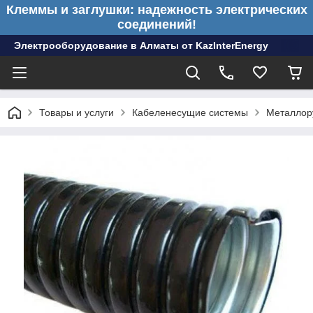
Клеммы и заглушки: надежность электрических
соединений!
Электрооборудование в Алматы от KazInterEnergy
Товары и услуги
Кабеленесущие системы
Металлор