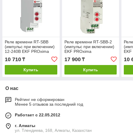
Реле времени RT-SBB
Реле времени RT-SBB-2
Рел
(импульс при включении)
(импульс при включении)
(имп
12-240В EKF PROxima
EKF PROxima
EKF
10 710
17 900
10 
₸
₸
Купить
Купить
О нас
Рейтинг не сформирован
Менее 5 отзывов за последний год
Работает с 22.05.2012
г. Алматы
ул. Тлендиева, 168, Алматы, Казахстан