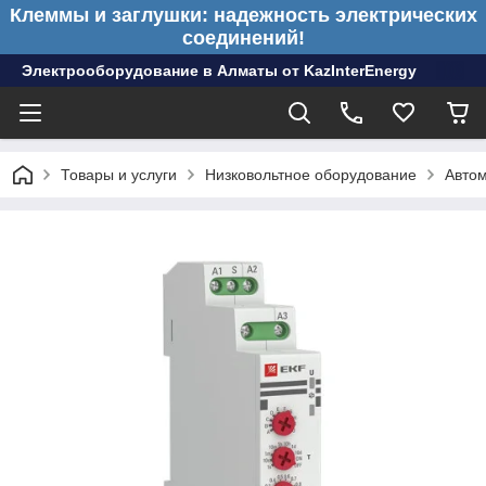
Клеммы и заглушки: надежность электрических
соединений!
Электрооборудование в Алматы от KazInterEnergy
Товары и услуги
Низковольтное оборудование
Авто