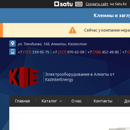
Создать сайт
на Satu.kz
Клеммы и загл
Сейчас у компании нера
ул. Тлендиева, 168, Алматы, Казахстан
+7
(727)
339-05-75
+7
(727)
970-63-09
+7
(708)
452-49-85
+7
(
Электрооборудование в Алматы от
KazInterEnergy
Главная
Каталог
О нас
Контакты
До