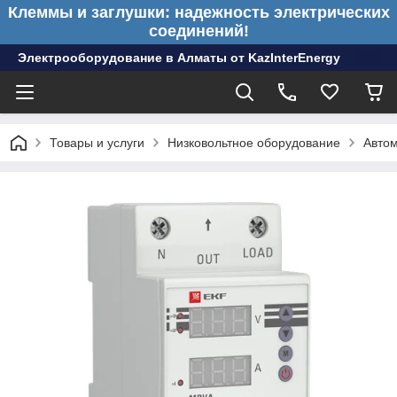
Клеммы и заглушки: надежность электрических
соединений!
Электрооборудование в Алматы от KazInterEnergy
Товары и услуги
Низковольтное оборудование
Авто