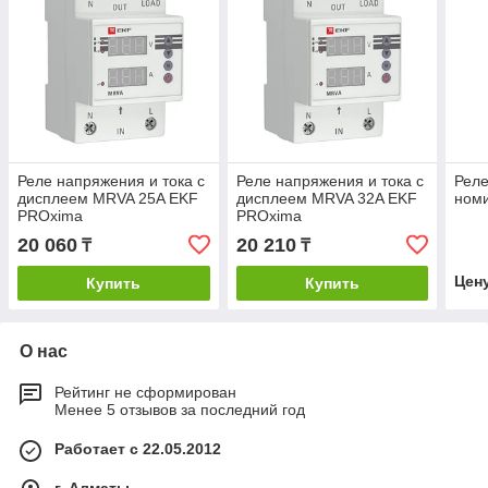
Реле напряжения и тока с
Реле напряжения и тока с
Реле
дисплеем MRVA 25A EKF
дисплеем MRVA 32A EKF
ном
PROxima
PROxima
20 060
20 210
₸
₸
Цен
Купить
Купить
О нас
Рейтинг не сформирован
Менее 5 отзывов за последний год
Работает с 22.05.2012