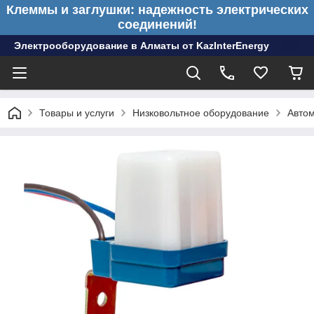
Клеммы и заглушки: надежность электрических
соединений!
Электрооборудование в Алматы от KazInterEnergy
Товары и услуги
Низковольтное оборудование
Авто