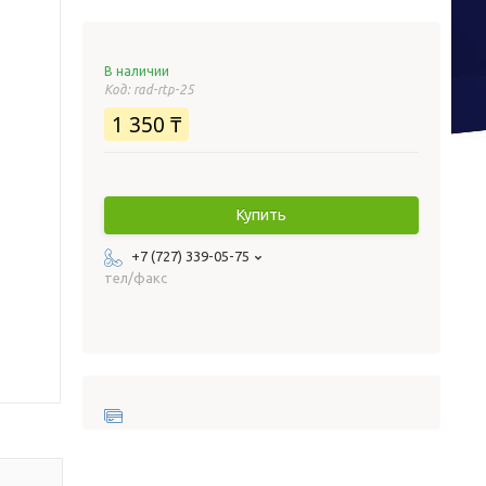
В наличии
Код:
rad-rtp-25
1 350 ₸
Купить
+7 (727) 339-05-75
тел/факс