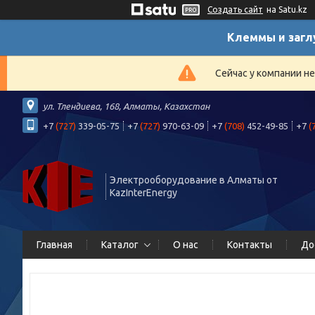
Создать сайт
на Satu.kz
Клеммы и загл
Сейчас у компании н
ул. Тлендиева, 168, Алматы, Казахстан
+7
(727)
339-05-75
+7
(727)
970-63-09
+7
(708)
452-49-85
+7
(
Электрооборудование в Алматы от
KazInterEnergy
Главная
Каталог
О нас
Контакты
До