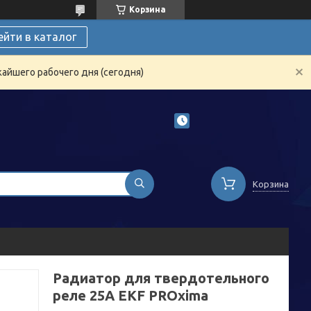
Корзина
ейти в каталог
жайшего рабочего дня (сегодня)
Корзина
Радиатор для твердотельного
реле 25А EKF PROxima