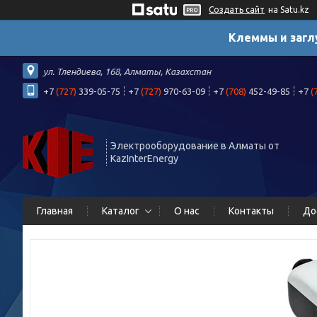
Создать сайт
на Satu.kz
Клеммы и загл
ул. Тлендиева, 168, Алматы, Казахстан
+7
(727)
339-05-75
+7
(727)
970-63-09
+7
(708)
452-49-85
+7
(
Электрооборудование в Алматы от
KazInterEnergy
Главная
Каталог
О нас
Контакты
До