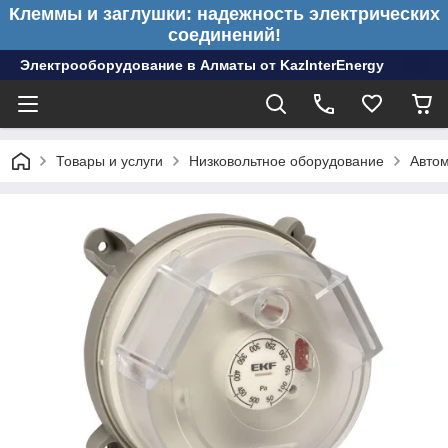
Клеммы и заглушки: надежность электрических
соединений!
Электрооборудование в Алматы от KazInterEnergy
Товары и услуги
Низковольтное оборудование
Авто