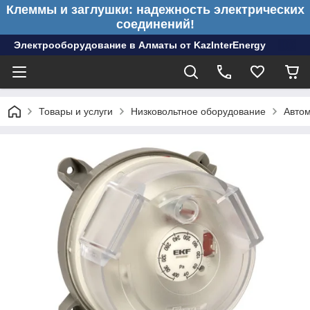
Клеммы и заглушки: надежность электрических
соединений!
Электрооборудование в Алматы от KazInterEnergy
Товары и услуги
Низковольтное оборудование
Авто