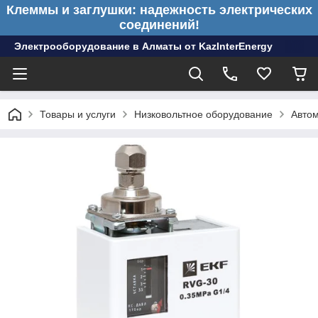
Клеммы и заглушки: надежность электрических
соединений!
Электрооборудование в Алматы от KazInterEnergy
Товары и услуги
Низковольтное оборудование
Авто