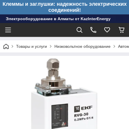
Клеммы и заглушки: надежность электрических
соединений!
Электрооборудование в Алматы от KazInterEnergy
Товары и услуги
Низковольтное оборудование
Авто