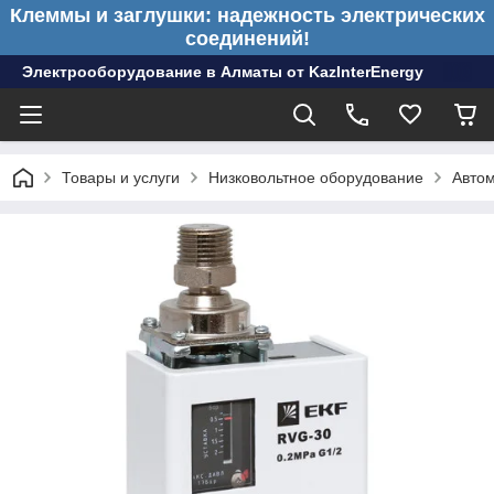
Клеммы и заглушки: надежность электрических
соединений!
Электрооборудование в Алматы от KazInterEnergy
Товары и услуги
Низковольтное оборудование
Авто