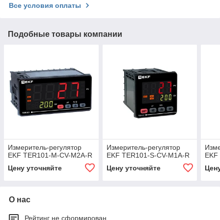
Все условия оплаты
Подобные товары компании
Измеритель-регулятор
Измеритель-регулятор
Изме
EKF TER101-M-CV-M2A-R
EKF TER101-S-CV-M1A-R
EKF
Цену уточняйте
Цену уточняйте
Цен
О нас
Рейтинг не сформирован