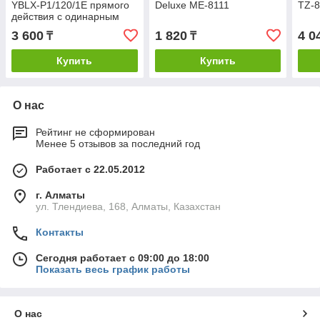
YBLX-P1/120/1E прямого
Deluxe МЕ-8111
TZ-
действия с одинарным
роликом
3 600
1 820
4 0
₸
₸
Купить
Купить
О нас
Рейтинг не сформирован
Менее 5 отзывов за последний год
Работает с 22.05.2012
г. Алматы
ул. Тлендиева, 168, Алматы, Казахстан
Контакты
Сегодня работает с 09:00 до 18:00
Показать весь график работы
О нас