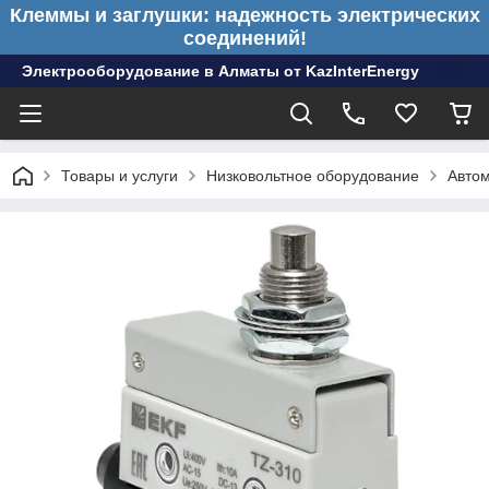
Клеммы и заглушки: надежность электрических
соединений!
Электрооборудование в Алматы от KazInterEnergy
Товары и услуги
Низковольтное оборудование
Авто