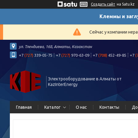
Создать сайт
на Satu.kz
Клеммы и загл
Сейчас у компании нера
ул. Тлендиева, 168, Алматы, Казахстан
+7
(727)
339-05-75
+7
(727)
970-63-09
+7
(708)
452-49-85
+7
(
Электрооборудование в Алматы от
KazInterEnergy
Главная
Каталог
О нас
Контакты
До