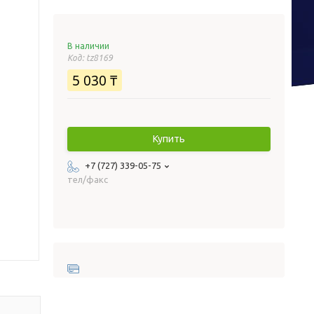
В наличии
Код:
tz8169
5 030 ₸
Купить
+7 (727) 339-05-75
тел/факс