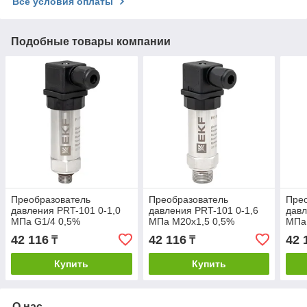
Все условия оплаты
Подобные товары компании
Преобразователь
Преобразователь
Пре
давления PRT-101 0-1,0
давления PRT-101 0-1,6
давл
MПа G1/4 0,5%
MПа M20х1,5 0,5%
MПа
42 116
42 116
42 
₸
₸
Купить
Купить
О нас