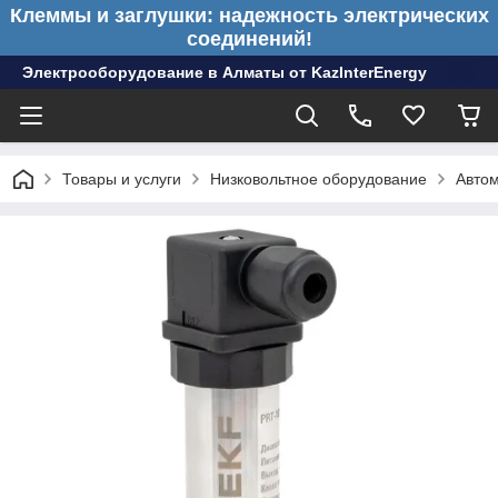
Клеммы и заглушки: надежность электрических
соединений!
Электрооборудование в Алматы от KazInterEnergy
Товары и услуги
Низковольтное оборудование
Авто