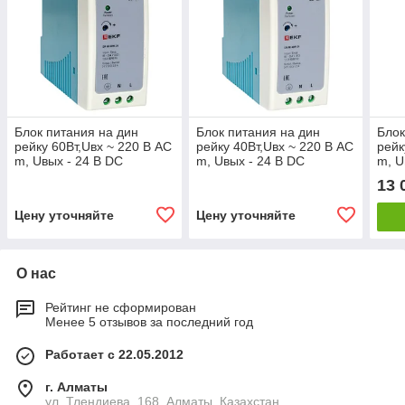
Блок питания на дин
Блок питания на дин
Блок
рейку 60Вт,Uвх ~ 220 В AC
рейку 40Вт,Uвх ~ 220 В AC
рейк
m, Uвых - 24 В DC
m, Uвых - 24 В DC
m, U
постоянного тока
постоянного тока
пост
13 
Цену уточняйте
Цену уточняйте
О нас
Рейтинг не сформирован
Менее 5 отзывов за последний год
Работает с 22.05.2012
г. Алматы
ул. Тлендиева, 168, Алматы, Казахстан