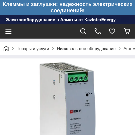
Клеммы и заглушки: надежность электрических
соединений!
Электрооборудование в Алматы от KazInterEnergy
Товары и услуги
Низковольтное оборудование
Авто