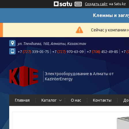
Создать сайт
на Satu.kz
Клеммы и загл
Сейчас у компании 
ул. Тлендиева, 168, Алматы, Казахстан
+7
(727)
339-05-75
+7
(727)
970-63-09
+7
(708)
452-49-85
+7
(
Электрооборудование в Алматы от
KazInterEnergy
Главная
Каталог
О нас
Контакты
До