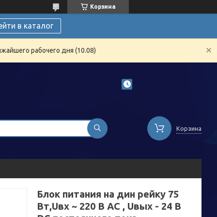
Корзина
ейти в каталог
жайшего рабочего дня (10.08)
Корзина
Блок питания на дин рейку 75
Вт,Uвх ~ 220 В AC , Uвых - 24 В