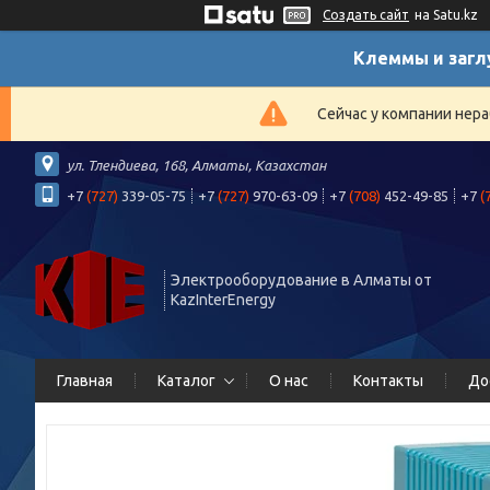
Создать сайт
на Satu.kz
Клеммы и загл
Сейчас у компании нера
ул. Тлендиева, 168, Алматы, Казахстан
+7
(727)
339-05-75
+7
(727)
970-63-09
+7
(708)
452-49-85
+7
(
Электрооборудование в Алматы от
KazInterEnergy
Главная
Каталог
О нас
Контакты
До