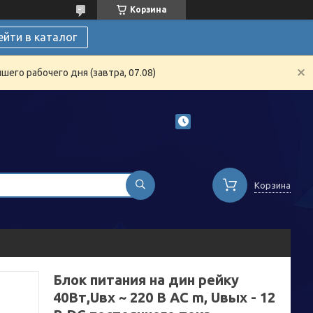
Корзина
ейти в каталог
его рабочего дня (завтра, 07.08)
Корзина
Блок питания на дин рейку
40Вт,Uвх ~ 220 В AC m, Uвых - 12