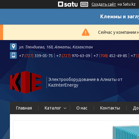
Создать сайт
на Satu.kz
Клеммы и загл
Сейчас у компании 
ул. Тлендиева, 168, Алматы, Казахстан
+7
(727)
339-05-75
+7
(727)
970-63-09
+7
(708)
452-49-85
+7
(
Электрооборудование в Алматы от
KazInterEnergy
Главная
Каталог
О нас
Контакты
До