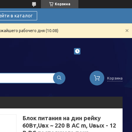
Корзина
ейти в каталог
жайшего рабочего дня (10.08)
Корзина
Блок питания на дин рейку
60Вт,Uвх ~ 220 В AC m, Uвых - 12