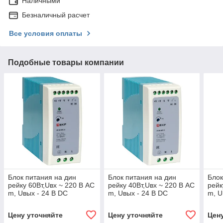
Наличными
Безналичный расчет
Все условия оплаты
Подобные товары компании
Блок питания на дин
Блок питания на дин
Блок
рейку 60Вт,Uвх ~ 220 В AC
рейку 40Вт,Uвх ~ 220 В AC
рейк
m, Uвых - 24 В DC
m, Uвых - 24 В DC
m, U
постоянного тока
постоянного тока
пост
Цену уточняйте
Цену уточняйте
Цен