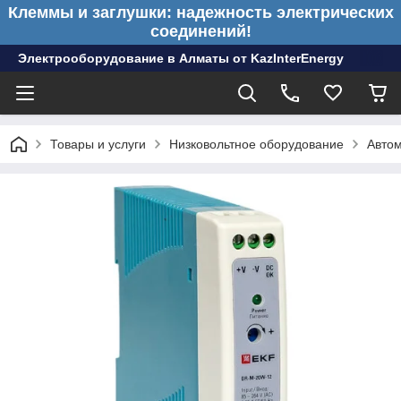
Клеммы и заглушки: надежность электрических
соединений!
Электрооборудование в Алматы от KazInterEnergy
Товары и услуги
Низковольтное оборудование
Авто