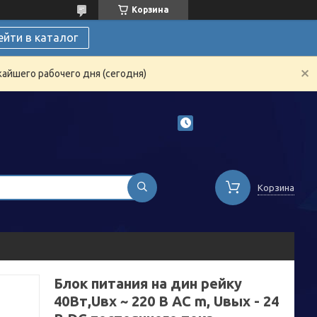
Корзина
ейти в каталог
жайшего рабочего дня (сегодня)
Корзина
Блок питания на дин рейку
40Вт,Uвх ~ 220 В AC m, Uвых - 24