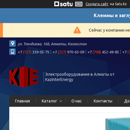
Создать сайт
на Satu.kz
Клеммы и загл
Сейчас у компании н
ул. Тлендиева, 168, Алматы, Казахстан
+7
(727)
339-05-75
+7
(727)
970-63-09
+7
(708)
452-49-85
+7
(
Электрооборудование в Алматы от
KazInterEnergy
Главная
Каталог
О нас
Контакты
До