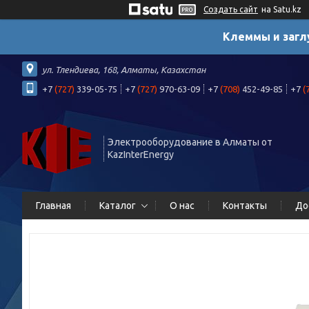
Создать сайт
на Satu.kz
Клеммы и загл
ул. Тлендиева, 168, Алматы, Казахстан
+7
(727)
339-05-75
+7
(727)
970-63-09
+7
(708)
452-49-85
+7
(
Электрооборудование в Алматы от
KazInterEnergy
Главная
Каталог
О нас
Контакты
До