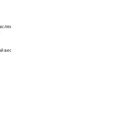
аслях
ы
й вес