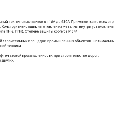
ный ток типовых ящиков от 16А до 630А. Применяется во всех отр
 Конструктивно ящик изготовлен из металла, внутри установлен
а ПН-2, ППН). Степень защиты корпуса IP 54/
ей строительных площадок, промышленных объектов. Оптимальны
ной техники.
ефте-газовой промышленности, при строительстве дорог,
 других.