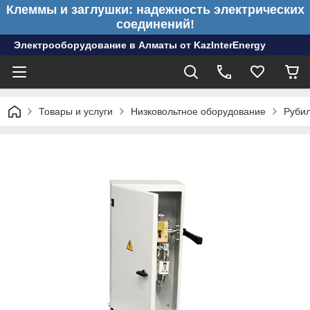
Клеммы и заглушки: надежность электрических
соединений!
Электрооборудование в Алматы от KazInterEnergy
Товары и услуги
Низковольтное оборудование
Рубил