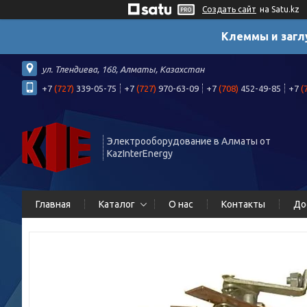
Создать сайт
на Satu.kz
Клеммы и загл
ул. Тлендиева, 168, Алматы, Казахстан
+7
(727)
339-05-75
+7
(727)
970-63-09
+7
(708)
452-49-85
+7
(
Электрооборудование в Алматы от
KazInterEnergy
Главная
Каталог
О нас
Контакты
До