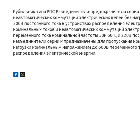
Рубильник типа РПС Разъединители-предохранители серии 
неавтоматических коммутаций электрических цепей без наг
500В постоянного тока в устройствах распределения элект
номинальных токов и неавтоматических коммутаций электр
переменного тока номинальной частоты 50и 60Гц и 220В пос
Разъединители серии Р предназначены для пропускания но
нагрузки номинальным напряжением до 660В переменного то
распределения электрической энергии.