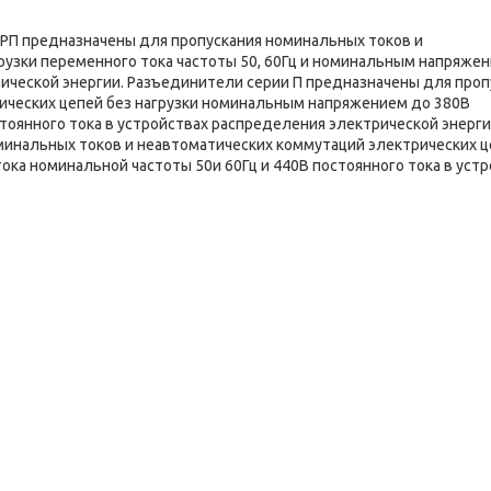
РП предназначены для пропускания номинальных токов и
рузки переменного тока частоты 50, 60Гц и номинальным напряже
рической энергии. Разъединители серии П предназначены для проп
ических цепей без нагрузки номинальным напряжением до 380В
тоянного тока в устройствах распределения электрической энерги
минальных токов и неавтоматических коммутаций электрических ц
ка номинальной частоты 50и 60Гц и 440В постоянного тока в устр