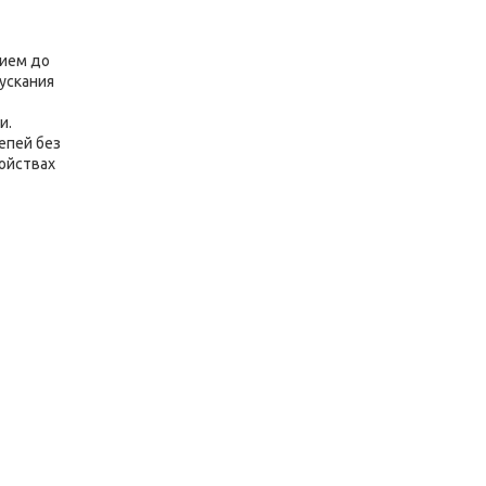
нием до
ускания
и.
епей без
ойствах