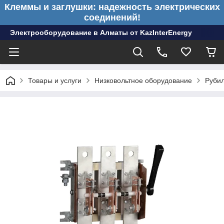
Клеммы и заглушки: надежность электрических
соединений!
Электрооборудование в Алматы от KazInterEnergy
Товары и услуги
Низковольтное оборудование
Рубил