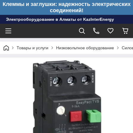
Клеммы и заглушки: надежность электрических
соединений!
Электрооборудование в Алматы от KazInterEnergy
Товары и услуги
Низковольтное оборудование
Сило