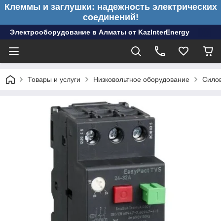
Клеммы и заглушки: надежность электрических
соединений!
Электрооборудование в Алматы от KazInterEnergy
Товары и услуги
Низковольтное оборудование
Сило