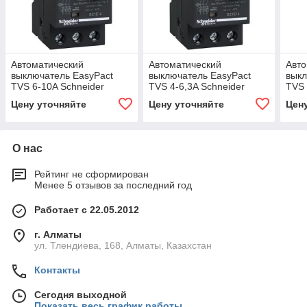
Автоматический
Автоматический
Авто
выключатель EasyPact
выключатель EasyPact
выкл
TVS 6-10A Schneider
TVS 4-6,3A Schneider
TVS 
Electric GZ1E14
Electric GZ1E10
Elec
Цену уточняйте
Цену уточняйте
Цен
О нас
Рейтинг не сформирован
Менее 5 отзывов за последний год
Работает с 22.05.2012
г. Алматы
ул. Тлендиева, 168, Алматы, Казахстан
Контакты
Сегодня выходной
Показать весь график работы