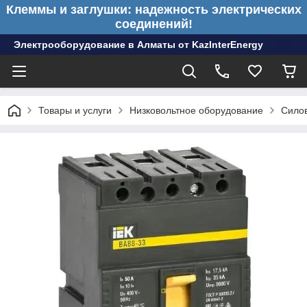
Клеммы и заглушки: надежность электрических
соединений!
Электрооборудование в Алматы от KazInterEnergy
Товары и услуги
Низковольтное оборудование
Сило