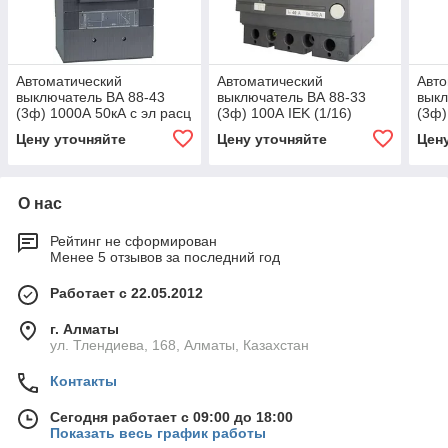
Автоматический
Автоматический
Авто
выключатель ВА 88-43
выключатель ВА 88-33
выкл
(3ф) 1000А 50кА с эл расц
(3ф) 100А IEK (1/16)
(3ф)
МР 211 IEK (1)
МР 2
Цену уточняйте
Цену уточняйте
Цен
О нас
Рейтинг не сформирован
Менее 5 отзывов за последний год
Работает с 22.05.2012
г. Алматы
ул. Тлендиева, 168, Алматы, Казахстан
Контакты
Сегодня работает с 09:00 до 18:00
Показать весь график работы