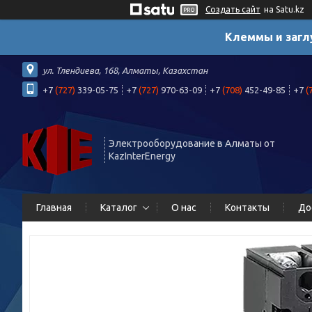
Создать сайт
на Satu.kz
Клеммы и загл
ул. Тлендиева, 168, Алматы, Казахстан
+7
(727)
339-05-75
+7
(727)
970-63-09
+7
(708)
452-49-85
+7
(
Электрооборудование в Алматы от
KazInterEnergy
Главная
Каталог
О нас
Контакты
До