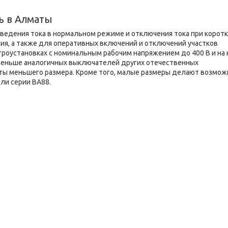
ь в Алматы
едения тока в нормальном режиме и отключения тока при корот
ия, а также для оперативных включений и отключений участков
троустановках с номинальным рабочим напряжением до 400 В и на 
0% меньше аналогичных выключателей других отечественных
иты меньшего размера. Кроме того, малые размеры делают возмо
ли серии ВА88.