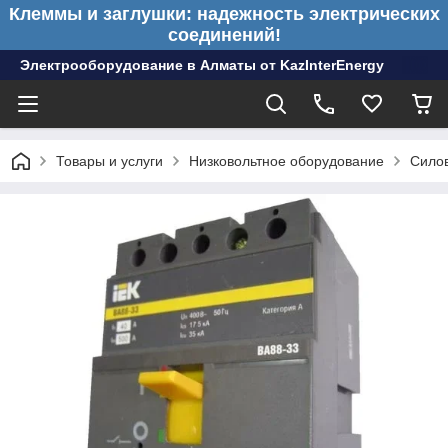
Клеммы и заглушки: надежность электрических
соединений!
Электрооборудование в Алматы от KazInterEnergy
Товары и услуги
Низковольтное оборудование
Сило