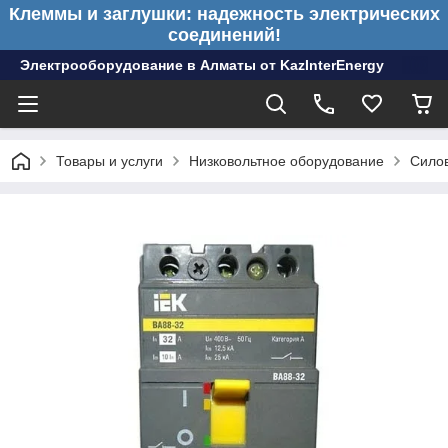
Клеммы и заглушки: надежность электрических
соединений!
Электрооборудование в Алматы от KazInterEnergy
Товары и услуги
Низковольтное оборудование
Сило