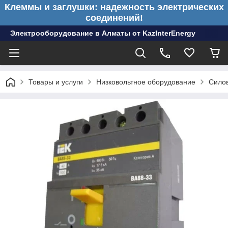
Клеммы и заглушки: надежность электрических
соединений!
Электрооборудование в Алматы от KazInterEnergy
Товары и услуги
Низковольтное оборудование
Сило