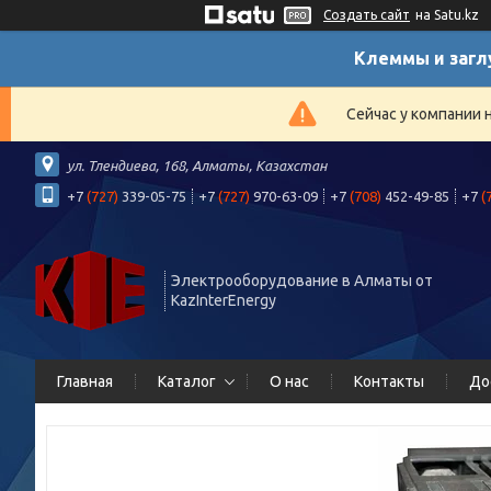
Создать сайт
на Satu.kz
Клеммы и загл
Сейчас у компании 
ул. Тлендиева, 168, Алматы, Казахстан
+7
(727)
339-05-75
+7
(727)
970-63-09
+7
(708)
452-49-85
+7
(
Электрооборудование в Алматы от
KazInterEnergy
Главная
Каталог
О нас
Контакты
До