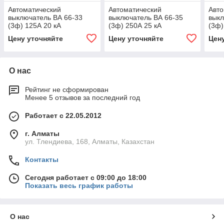
Автоматический
Автоматический
Авто
выключатель ВА 66-33
выключатель ВА 66-35
выкл
(3ф) 125А 20 кА
(3ф) 250А 25 кА
(3ф)
GENERICA (1/12)
GENERICA (1/12)
(1/1
Цену уточняйте
Цену уточняйте
Цен
О нас
Рейтинг не сформирован
Менее 5 отзывов за последний год
Работает с 22.05.2012
г. Алматы
ул. Тлендиева, 168, Алматы, Казахстан
Контакты
Сегодня работает с 09:00 до 18:00
Показать весь график работы
О нас