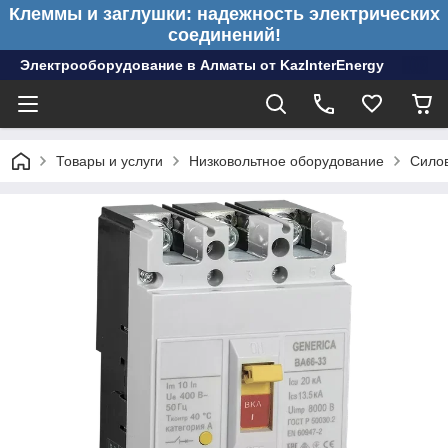
Клеммы и заглушки: надежность электрических
соединений!
Электрооборудование в Алматы от KazInterEnergy
Товары и услуги
Низковольтное оборудование
Сило