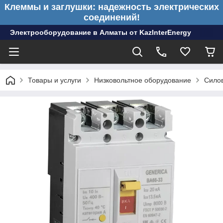
Клеммы и заглушки: надежность электрических
соединений!
Электрооборудование в Алматы от KazInterEnergy
Товары и услуги
Низковольтное оборудование
Сило