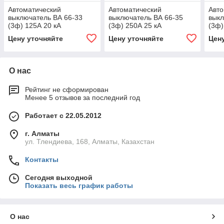
Автоматический
Автоматический
Авто
выключатель ВА 66-33
выключатель ВА 66-35
выкл
(3ф) 125А 20 кА
(3ф) 250А 25 кА
(3ф)
GENERICA (1/12)
GENERICA (1/12)
(1/1
Цену уточняйте
Цену уточняйте
Цен
О нас
Рейтинг не сформирован
Менее 5 отзывов за последний год
Работает с 22.05.2012
г. Алматы
ул. Тлендиева, 168, Алматы, Казахстан
Контакты
Сегодня выходной
Показать весь график работы
О нас