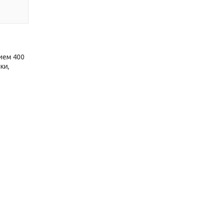
ием 400
ки,