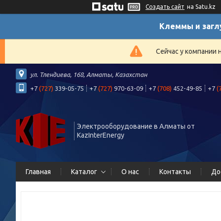
Создать сайт
на Satu.kz
Клеммы и загл
Сейчас у компании 
ул. Тлендиева, 168, Алматы, Казахстан
+7
(727)
339-05-75
+7
(727)
970-63-09
+7
(708)
452-49-85
+7
(
Электрооборудование в Алматы от
KazInterEnergy
Главная
Каталог
О нас
Контакты
До