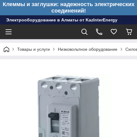
Клеммы и заглушки: надежность электрических
соединений!
Электрооборудование в Алматы от KazInterEnergy
Товары и услуги
Низковольтное оборудование
Сило