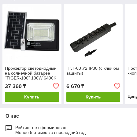
Прожектор светодиодный
ПКТ-60 У2 IP30 (с ключом
Пост
на солнечной батарее
защиты)
кноп
"TIGER-100" 100W 6400K
37 360
6 670
₸
₸
Цен
Купить
Купить
О нас
Рейтинг не сформирован
Менее 5 отзывов за последний год