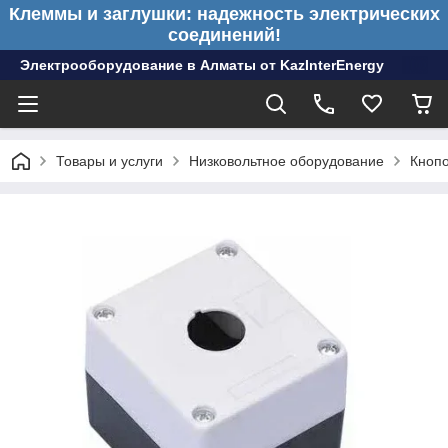
Клеммы и заглушки: надежность электрических
соединений!
Электрооборудование в Алматы от KazInterEnergy
Товары и услуги
Низковольтное оборудование
Кноп