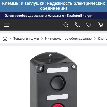
Клеммы и заглушки: надежность электрических
соединений!
Электрооборудование в Алматы от KazInterEnergy
Товары и услуги
Низковольтное оборудование
Кноп