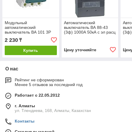
Модульный
Автоматический
Авто
автоматический
выключатель ВА 88-43
выкл
выключатель ВА 101 3P
(3ф) 1000А 50кА с эл расц
(3ф)
50А 4,5кА С (4) DEKraft
МР 211 IEK (1)
МР 2
2 230
₸
Цену уточняйте
Цен
Купить
О нас
Рейтинг не сформирован
Менее 5 отзывов за последний год
Работает с 22.05.2012
г. Алматы
ул. Тлендиева, 168, Алматы, Казахстан
Контакты
Сегодня выходной