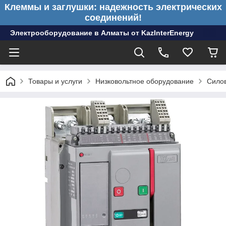
Клеммы и заглушки: надежность электрических
соединений!
Электрооборудование в Алматы от KazInterEnergy
Товары и услуги
Низковольтное оборудование
Сило