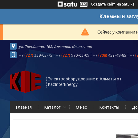
Создать сайт
на Satu.kz
Клеммы и загл
Сейчас у компании 
ул. Тлендиева, 168, Алматы, Казахстан
+7
(727)
339-05-75
+7
(727)
970-63-09
+7
(708)
452-49-85
+7
(
Электрооборудование в Алматы от
KazInterEnergy
Главная
Каталог
О нас
Контакты
До