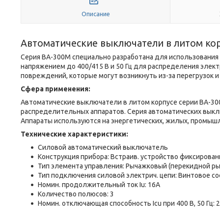
Описание
Автоматические выключатели в литом ко
Серия ВА-300М специально разработана для использования 
напряжением до 400/415 В и 50 Гц для распределения элект
повреждений, которые могут возникнуть из-за перегрузок и
Сфера применени
я:
Автоматические выключатели в литом корпусе серии ВА-300,
распределительных аппаратов. Серия автоматических выкл
Аппараты используются на энергетических, жилых, промышл
Технические характеристики:
Силовой автоматический выключатель
Конструкция прибора: Встраив. устройство фиксирован
Тип элемента управления: Рычажковый (перекидной ры
Тип подключения силовой электрич. цепи: Винтовое с
Номин. продолжительный ток Iu: 16А
Количество полюсов: 3
Номин. отключающая способность Icu при 400 В, 50 Гц: 2