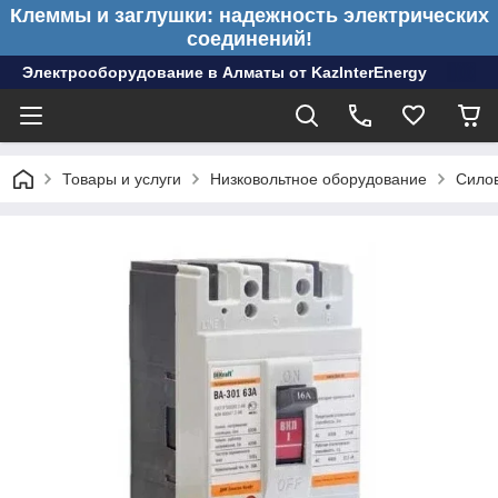
Клеммы и заглушки: надежность электрических
соединений!
Электрооборудование в Алматы от KazInterEnergy
Товары и услуги
Низковольтное оборудование
Сило