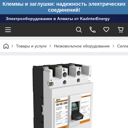
Клеммы и заглушки: надежность электрических
соединений!
Электрооборудование в Алматы от KazInterEnergy
Товары и услуги
Низковольтное оборудование
Сило