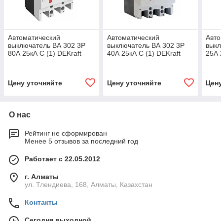
Автоматический
Автоматический
Авто
выключатель ВА 302 3P
выключатель ВА 302 3P
выкл
80А 25кА С (1) DEKraft
40А 25кА С (1) DEKraft
25А 
Цену уточняйте
Цену уточняйте
Цен
О нас
Рейтинг не сформирован
Менее 5 отзывов за последний год
Работает с 22.05.2012
г. Алматы
ул. Тлендиева, 168, Алматы, Казахстан
Контакты
Сегодня выходной