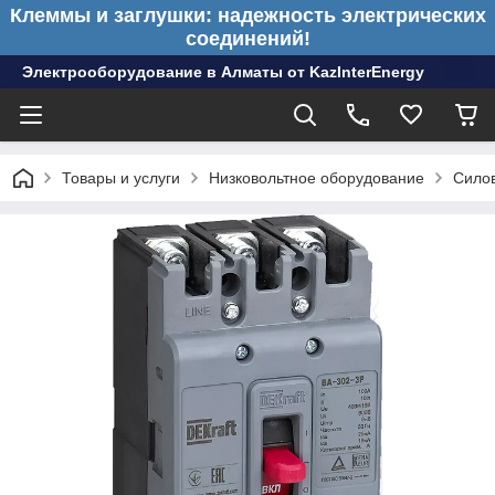
Клеммы и заглушки: надежность электрических
соединений!
Электрооборудование в Алматы от KazInterEnergy
Товары и услуги
Низковольтное оборудование
Сило