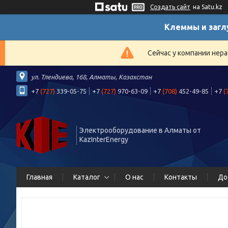
Создать сайт
на Satu.kz
Клеммы и загл
Сейчас у компании нера
ул. Тлендиева, 168, Алматы, Казахстан
+7
(727)
339-05-75
+7
(727)
970-63-09
+7
(708)
452-49-85
+7
(
Электрооборудование в Алматы от
KazInterEnergy
Главная
Каталог
О нас
Контакты
До