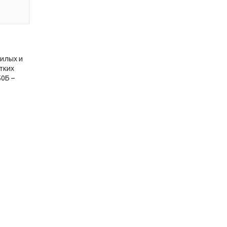
жилых и
тких
0Б –