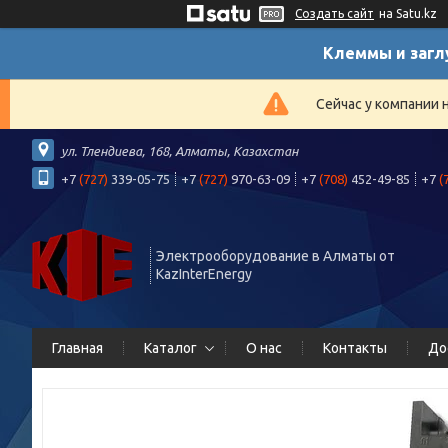
Создать сайт
на Satu.kz
Клеммы и загл
Сейчас у компании 
ул. Тлендиева, 168, Алматы, Казахстан
+7
(727)
339-05-75
+7
(727)
970-63-09
+7
(708)
452-49-85
+7
(
Электрооборудование в Алматы от
KazInterEnergy
Главная
Каталог
О нас
Контакты
До