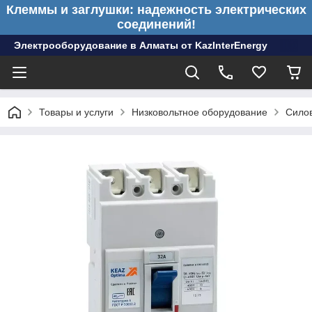
Клеммы и заглушки: надежность электрических
соединений!
Электрооборудование в Алматы от KazInterEnergy
Товары и услуги
Низковольтное оборудование
Сило