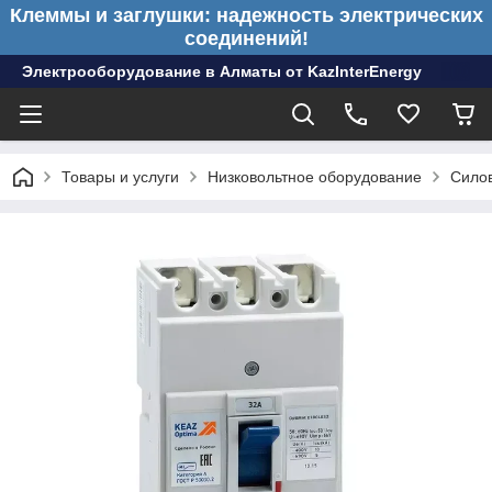
Клеммы и заглушки: надежность электрических
соединений!
Электрооборудование в Алматы от KazInterEnergy
Товары и услуги
Низковольтное оборудование
Сило